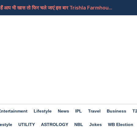
े हैं आप भी खास तो फिर चले जाएं इस बार Trishla Farmhou...
ए अच्छा होगा दिन, कामकाज में मिलेगी सफलता, जाने क्या...
Entertainment
Lifestyle
News
IPL
Travel
Business
T
estyle
UTILITY
ASTROLOGY
NBL
Jokes
WB Election