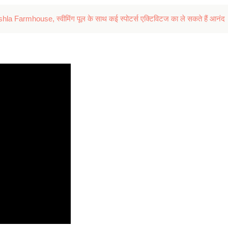
rishla Farmhouse, स्वीमिंग पूल के साथ कई स्पोटर्स एक्टिविटज का ले सकते हैं आनंद