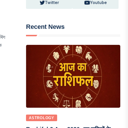
Twitter
Youtube
Recent News
िंग
े
ASTROLOGY