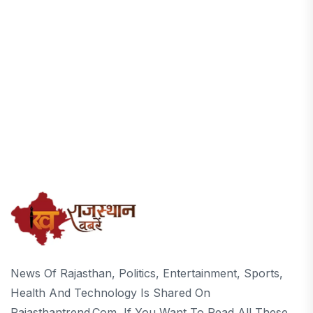
News Of Rajasthan, Politics, Entertainment, Sports,
Health And Technology Is Shared On
Rajasthantrend.com, If You Want To Read All These