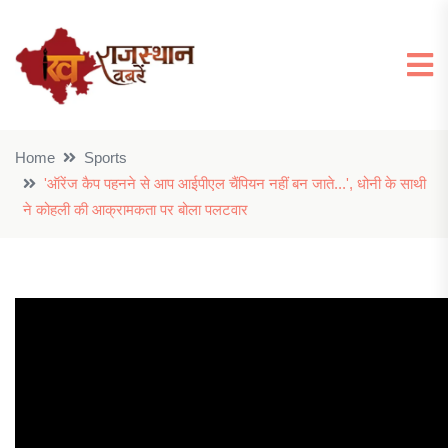
Home
Sports
'ऑरेंज कैप पहनने से आप आईपीएल चैंपियन नहीं बन जाते...', धोनी के साथी
ने कोहली की आक्रामकता पर बोला पलटवार