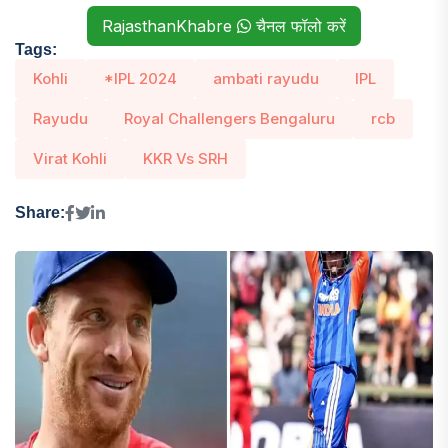
RajasthanKhabre
चैनल फॉलो करें
Tags:
Kohli
*IPL 2024
ambati rayudu
IPL
Rayudu
Royal Challengers Bengaluru
rcb
Virat Kohli
KKR Vs SRH
Share: