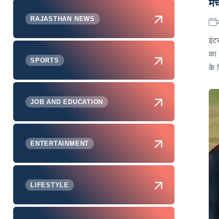
मै
RAJASTHAN NEWS
इंट
का 
SPORTS
के 
JOB AND EDUCATION
ENTERTAINMENT
LIFESTYLE