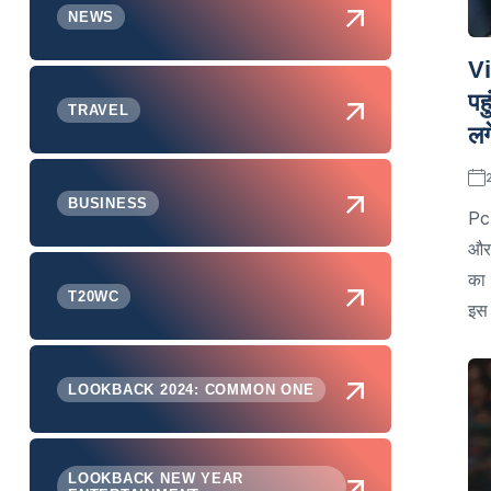
NEWS
Vi
पह
TRAVEL
लग
BUSINESS
Pc:
और 
का 
T20WC
इस 
LOOKBACK 2024: COMMON ONE
LOOKBACK NEW YEAR