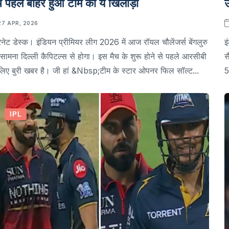
च पहले बाहर हुआ टीम का ये खिलाड़ी
उ
27 APR, 2026
रनेट डेस्क। इंडियन प्रीमियर लीग 2026 में आज रॉयल चौलेंजर्स बेंगलुरु
इ
सामना दिल्ली कैपिटल्स से होगा। इस मैच के शुरू होने से पहले आरसीबी
स
लिए बुरी खबर है। जी हां &nbsp;टीम के स्टार ओपनर फिल सॉल्ट...
5
IPL