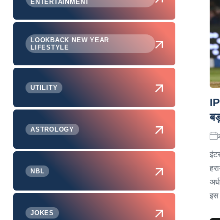
ENTERTAINMENT
LOOKBACK NEW YEAR
LIFESTYLE
UTILITY
IP
बड़
ASTROLOGY
इंट
हरा
NBL
अर्
इस 
JOKES