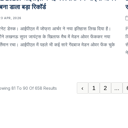
 बना डाला बड़ा रिकॉर्ड
र
23 APR, 2026
रनेट डेस्क। आईपीएल में जोफ्रा आर्चर ने नया इतिहास लिख दिया है।
P
होंने लखनऊ सुपर जायंट्स के खिलाफ मैच में मेडन ओवर फेंककर नया
क
्तिमान रचा। आईपीएल में पहले भी कई सारे गेंदबाज मेडन ओवर फेंक चुके
स
न
‹
1
2
...
owing
81
To
90
Of
658
Results