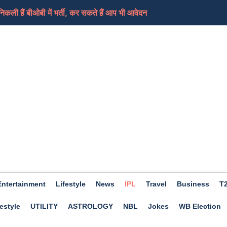
ी हैं बीओबी में भर्ती, कर सकते हैं आप भी आवेदन
ामले में लिया भजनलाल सरकार को निशाने पर, कहा-जनता के...
ेड शिक्षकों का धरना समाप्त, आ सकती हैं ट्रांसफर...
ी की तैयारी कर रहा ईरान, कच्चे तेल में आएगा फिर स...
ए दिन होगा शुभ, हो सकता हैं आर्थिक लाभ, जाने क्या कहत...
Entertainment
Lifestyle
News
IPL
Travel
Business
T
estyle
UTILITY
ASTROLOGY
NBL
Jokes
WB Election