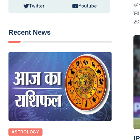
इंट
Twitter
Youtube
इस 
202
Recent News
ASTROLOGY
IP