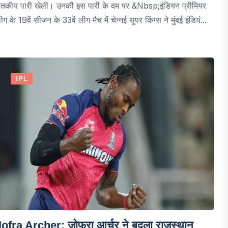
तकीय पारी खेली। उनकी इस पारी के दम पर &nbsp;इंडियन प्रीमियर
ीग के 19वें सीजन के 33वें लीग मैच में चेन्नई सुपर किंग्स ने मुंबई इंडियं...
IPL
Jofra Archer: जोफ्रा आर्चर ने बदला राजस्थान