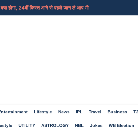
ं में करवा सकते हैं आप भी आयुष्मान कार्ड में इलाज, जा...
साथ, दो साल बाद दमन में बैग में मिली लाश, प्रेमी अ...
ोर्ट, पंचायत और निकाय चुनावों का रास्ता हुआ साफ
 सीरीज हुई 1-1 से बराबर, पाक के लगातार हार का सिलसिला...
Entertainment
Lifestyle
News
IPL
Travel
Business
T
estyle
UTILITY
ASTROLOGY
NBL
Jokes
WB Election