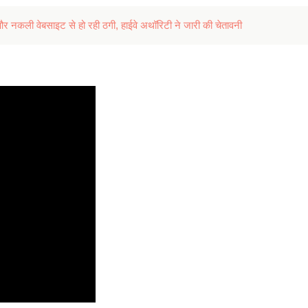
ली वेबसाइट से हो रही ठगी, हाईवे अथॉरिटी ने जारी की चेतावनी