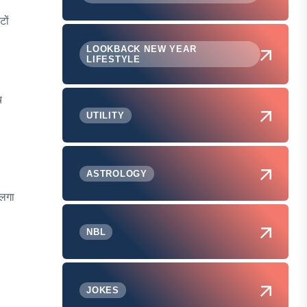
ों
LOOKBACK NEW YEAR
LIFESTYLE
च
UTILITY
ASTROLOGY
 लगा
NBL
JOKES