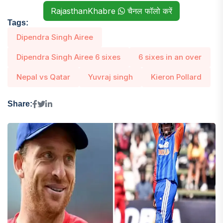
RajasthanKhabre
चैनल फॉलो करें
Tags:
Dipendra Singh Airee
Dipendra Singh Airee 6 sixes
6 sixes in an over
Nepal vs Qatar
Yuvraj singh
Kieron Pollard
Share: