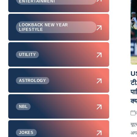
ENTERTAINMENT
LOOKBACK NEW YEAR
LIFESTYLE
UTILITY
U
ASTROLOGY
टी
पा
क्
NBL
यूए
अगल
JOKES