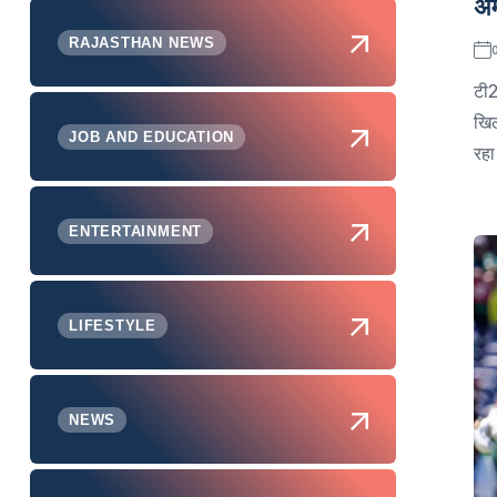
अम
RAJASTHAN NEWS
टी2
खिल
JOB AND EDUCATION
रहा
ENTERTAINMENT
LIFESTYLE
NEWS