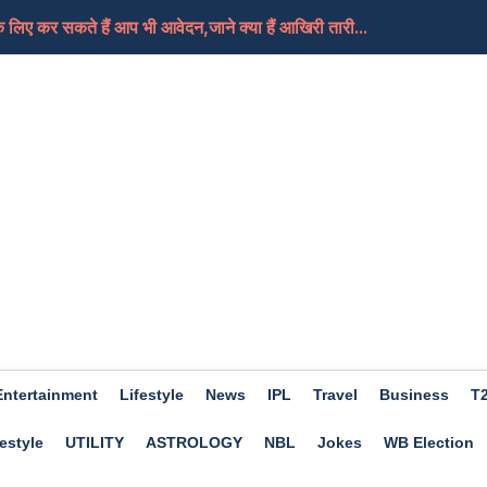
लिए कर सकते हैं आप भी आवेदन,जाने क्या हैं आखिरी तारी...
, क्या यही हैं मोदी जी का नया भारत
तबा की हालत गंभीर, दुनिया को जल्द मिल सकती हैं उनके न...
े हैं आप भी खास तो फिर चले जाएं इस बार Trishla Farmhou...
ए अच्छा होगा दिन, कामकाज में मिलेगी सफलता, जाने क्या...
Entertainment
Lifestyle
News
IPL
Travel
Business
T
estyle
UTILITY
ASTROLOGY
NBL
Jokes
WB Election