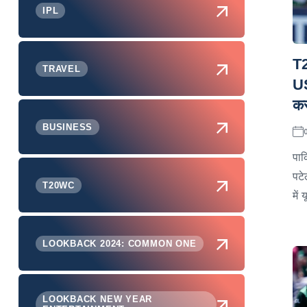
IPL
T2
TRAVEL
US
कर
BUSINESS
पाक
पटे
T20WC
में
LOOKBACK 2024: COMMON ONE
LOOKBACK NEW YEAR