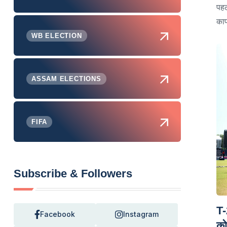
पहल
काफ
WB ELECTION
ASSAM ELECTIONS
FIFA
Subscribe & Followers
T-
Facebook
Instagram
को