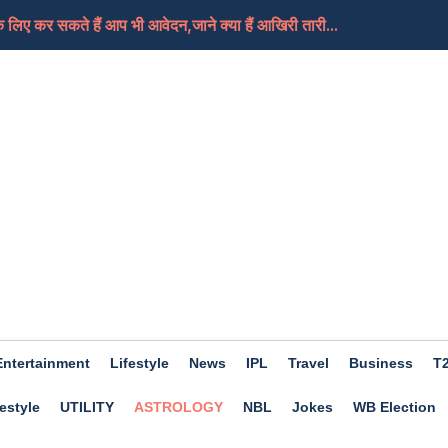
लिए कर सकते हैं आप भी आवेदन,जाने क्या हैं आखिरी तारी...
, क्या यही हैं मोदी जी का नया भारत
तबा की हालत गंभीर, दुनिया को जल्द मिल सकती हैं उनके न...
े हैं आप भी खास तो फिर चले जाएं इस बार Trishla Farmhou...
ए अच्छा होगा दिन, कामकाज में मिलेगी सफलता, जाने क्या...
Entertainment
Lifestyle
News
IPL
Travel
Business
T
estyle
UTILITY
ASTROLOGY
NBL
Jokes
WB Election