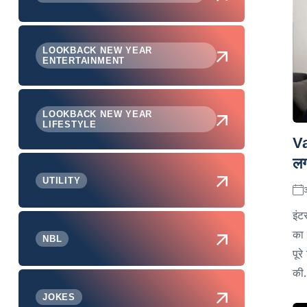
LOOKBACK NEW YEAR
ENTERTAINMENT
LOOKBACK NEW YEAR
LIFESTYLE
Va
लग
UTILITY
इंट
का 
NBL
पूर
की.
JOKES