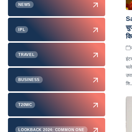
NEWS
Sa
चु
IPL
कि
TRAVEL
इंट
चले
उपा
BUSINESS
शि..
T20WC
LOOKBACK 2024: COMMON ONE