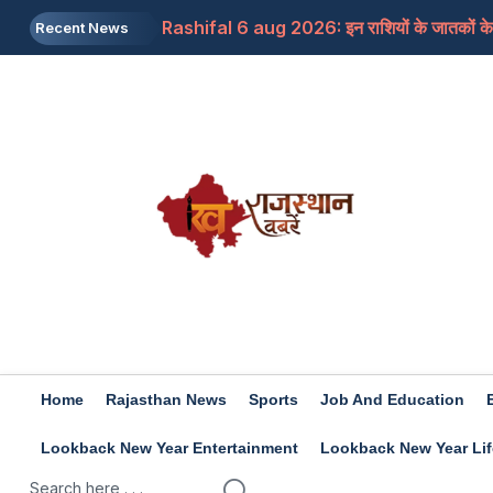
Rashifal 6 aug 2026: इन राशियों के जातकों के 
Recent News
Home
Rajasthan News
Sports
Job And Education
Lookback New Year Entertainment
Lookback New Year Lif