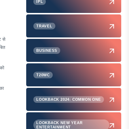
IPL
TRAVEL
ट से
बित
BUSINESS
 को
T20WC
ंका
LOOKBACK 2024: COMMON ONE
LOOKBACK NEW YEAR
ENTERTAINMENT