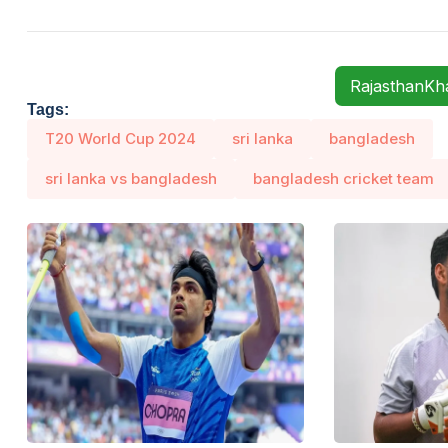
RajasthanK
Tags:
T20 World Cup 2024
sri lanka
bangladesh
sri lanka vs bangladesh
bangladesh cricket team