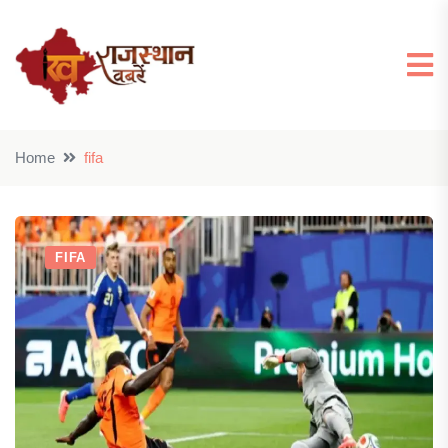
Home
fifa
FIFA